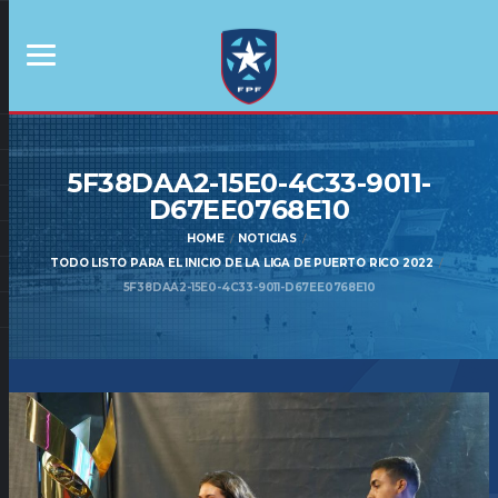
5F38DAA2-15E0-4C33-9011-
D67EE0768E10
HOME
NOTICIAS
TODO LISTO PARA EL INICIO DE LA LIGA DE PUERTO RICO 2022
5F38DAA2-15E0-4C33-9011-D67EE0768E10