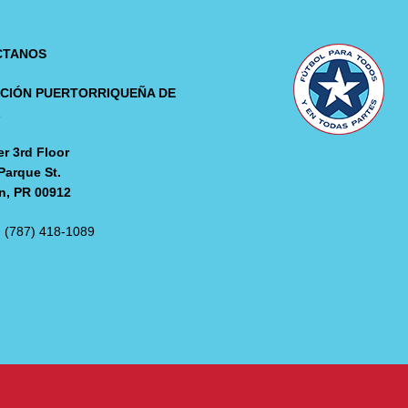
CTANOS
CIÓN PUERTORRIQUEÑA DE
L
r 3rd Floor
Parque St.
n, PR 00912
: (787) 418-1089