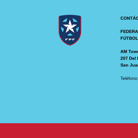
CONTÁ
FEDERA
FÚTBO
AM Towe
207 Del 
San Jua
Teléfono