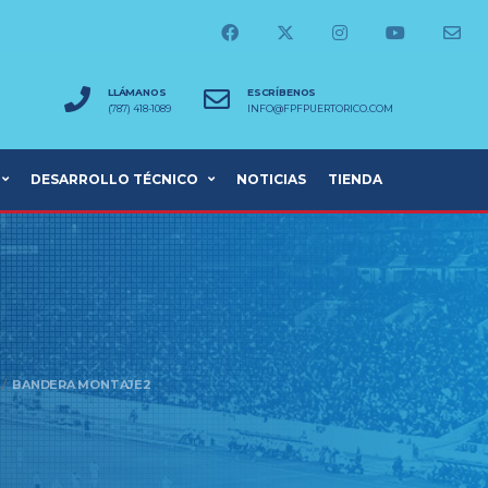
LLÁMANOS
ESCRÍBENOS
(787) 418-1089
INFO@FPFPUERTORICO.COM
DESARROLLO TÉCNICO
NOTICIAS
TIENDA
BANDERA MONTAJE2