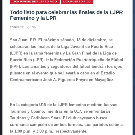
LIGA JUVENIL DE PUERTO RICO
LIGA PUERTO RICO
Todo listo para celebrar las finales de la LJPR
Femenino y la LPR
58
12/16/2021
San Juan, P.R.
El próximo sábado, 18 de diciembre, se
celebrarán las finales de la Liga Juvenil de Puerto Rico
(LJPR) en la rama femenina y
La Gran Final
de la
Liga de
Puerto Rico (LPR)
de la
Federación Puertorriqueña de Fútbol
(FPF)
. Los amantes y seguidores del fútbol tendrán los ojos
puestos en el evento que se llevará a cabo en el Estadio
Centroamericano José A. Figueroa Freyre en Mayagüez.
En la categoría U15 de la LJPR femenina medirán fuerzas
Taurinos y Coamo, mientras en la U17, se enfrentarán
Taurinos y Caribbean Stars. El club cayeyano busca
coronarse campeón de ambos torneos. Los partidos serán a
la 1:00 p.m. y 3:00 p.m., respectivamente.