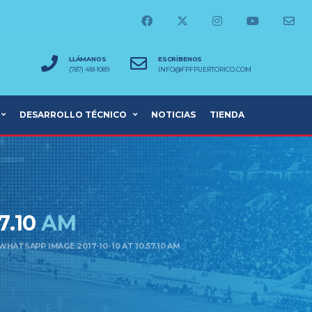
LLÁMANOS
ESCRÍBENOS
(787) 418-1089
INFO@FPFPUERTORICO.COM
DESARROLLO TÉCNICO
NOTICIAS
TIENDA
7.10
AM
WHATSAPP IMAGE 2017-10-10 AT 10.57.10 AM