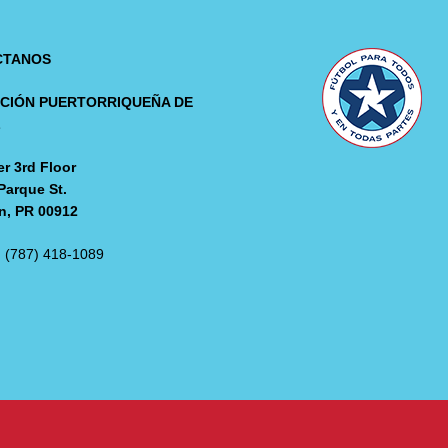
CTANOS
CIÓN PUERTORRIQUEÑA DE
L
r 3rd Floor
Parque St.
n, PR 00912
: (787) 418-1089