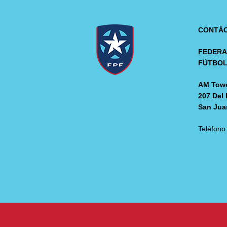
CONTÁ
FEDERA
FÚTBO
AM Towe
207 Del 
San Jua
Teléfono