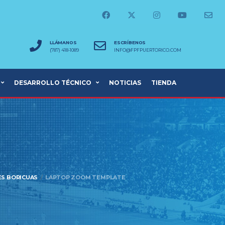
LLÁMANOS
ESCRÍBENOS
(787) 418-1089
INFO@FPFPUERTORICO.COM
DESARROLLO TÉCNICO
NOTICIAS
TIENDA
ES BORICUAS
LAPTOP ZOOM TEMPLATE