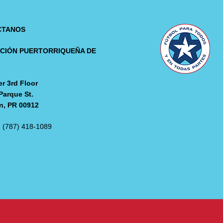
CTANOS
CIÓN PUERTORRIQUEÑA DE
L
r 3rd Floor
Parque St.
n, PR 00912
: (787) 418-1089