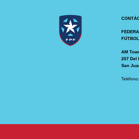
CONTÁ
FEDERA
FÚTBO
AM Towe
207 Del 
San Jua
Teléfono