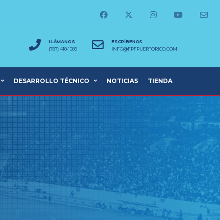
LLÁMANOS
ESCRÍBENOS
(787) 418-1089
INFO@FPFPUERTORICO.COM
DESARROLLO TÉCNICO
NOTICIAS
TIENDA