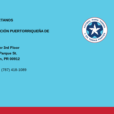
CTANOS
CIÓN PUERTORRIQUEÑA DE
L
r 3rd Floor
Parque St.
n, PR 00912
: (787) 418-1089