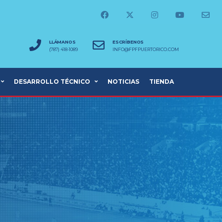
LLÁMANOS
ESCRÍBENOS
(787) 418-1089
INFO@FPFPUERTORICO.COM
DESARROLLO TÉCNICO
NOTICIAS
TIENDA