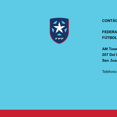
CONTÁ
FEDERA
FÚTBO
AM Towe
207 Del 
San Jua
Teléfono