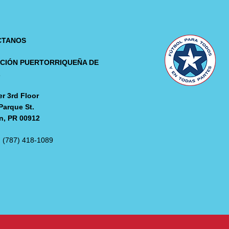
CTANOS
CIÓN PUERTORRIQUEÑA DE
L
r 3rd Floor
Parque St.
n, PR 00912
: (787) 418-1089