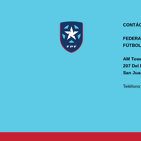
CONTÁ
FEDERA
FÚTBO
AM Towe
207 Del 
San Jua
Teléfono