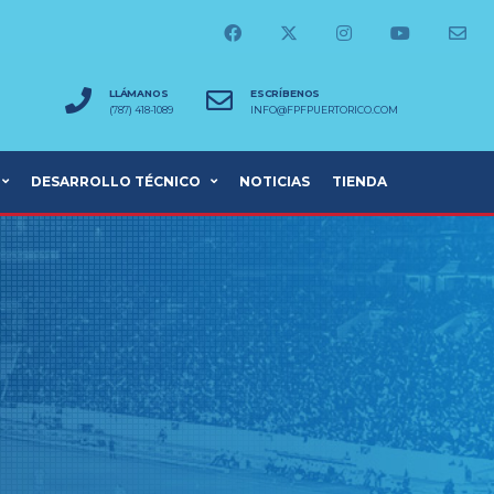
LLÁMANOS
ESCRÍBENOS
(787) 418-1089
INFO@FPFPUERTORICO.COM
DESARROLLO TÉCNICO
NOTICIAS
TIENDA