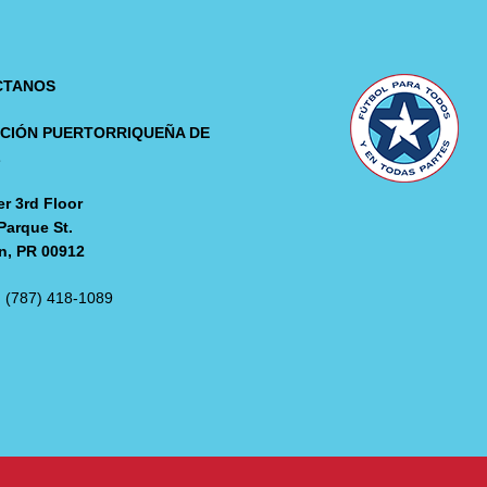
CTANOS
CIÓN PUERTORRIQUEÑA DE
L
r 3rd Floor
Parque St.
n, PR 00912
: (787) 418-1089