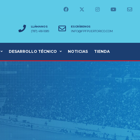
LLÁMANOS
ESCRÍBENOS
(787) 418-1089
INFO@FPFPUERTORICO.COM
DESARROLLO TÉCNICO
NOTICIAS
TIENDA