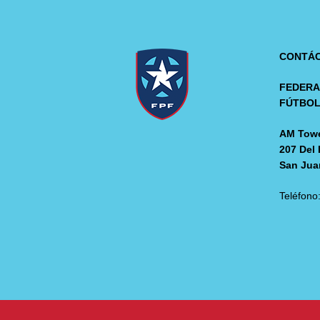
CONTÁ
FEDERA
FÚTBO
AM Towe
207 Del 
San Jua
Teléfono