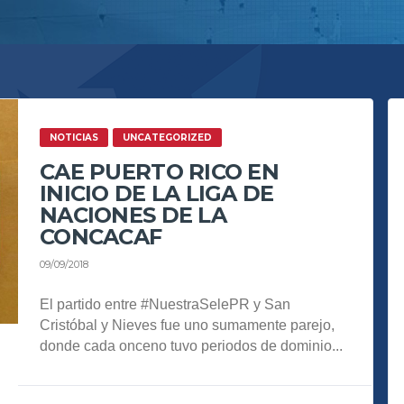
NOTICIAS
UNCATEGORIZED
CAE PUERTO RICO EN
INICIO DE LA LIGA DE
NACIONES DE LA
CONCACAF
09/09/2018
El partido entre #NuestraSelePR y San
Cristóbal y Nieves fue uno sumamente parejo,
donde cada onceno tuvo periodos de dominio...