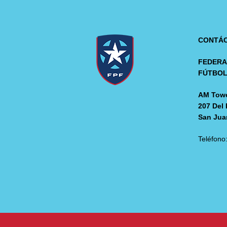
CONTÁ
FEDERA
FÚTBO
AM Towe
207 Del 
San Jua
Teléfono