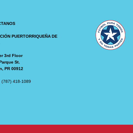
CTANOS
CIÓN PUERTORRIQUEÑA DE
L
r 3rd Floor
Parque St.
n, PR 00912
: (787) 418-1089