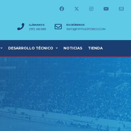
LLÁMANOS
ESCRÍBENOS
(787) 418-1089
INFO@FPFPUERTORICO.COM
DESARROLLO TÉCNICO
NOTICIAS
TIENDA