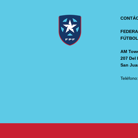
CONTÁ
FEDERA
FÚTBO
AM Towe
207 Del 
San Jua
Teléfono