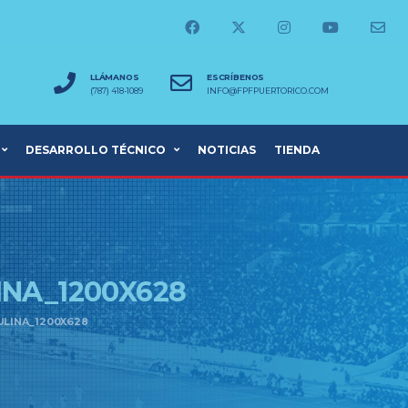
LLÁMANOS
ESCRÍBENOS
(787) 418-1089
INFO@FPFPUERTORICO.COM
DESARROLLO TÉCNICO
NOTICIAS
TIENDA
NA_1200X628
ULINA_1200X628