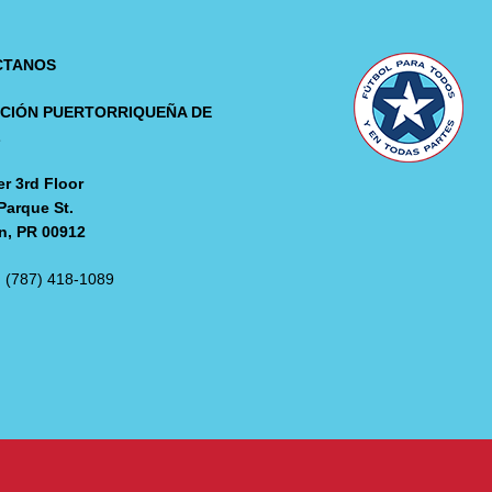
CTANOS
CIÓN PUERTORRIQUEÑA DE
L
r 3rd Floor
Parque St.
n, PR 00912
: (787) 418-1089