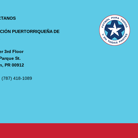
CTANOS
CIÓN PUERTORRIQUEÑA DE
L
r 3rd Floor
Parque St.
n, PR 00912
: (787) 418-1089