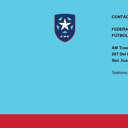
CONTÁ
FEDERA
FÚTBO
AM Towe
207 Del 
San Jua
Teléfono