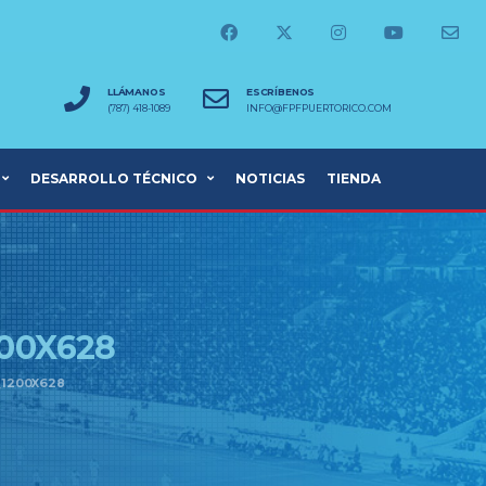
LLÁMANOS
ESCRÍBENOS
(787) 418-1089
INFO@FPFPUERTORICO.COM
DESARROLLO TÉCNICO
NOTICIAS
TIENDA
00X628
_1200X628