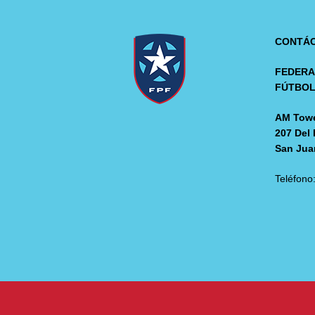
CONTÁ
FEDERA
FÚTBO
AM Towe
207 Del 
San Jua
Teléfono