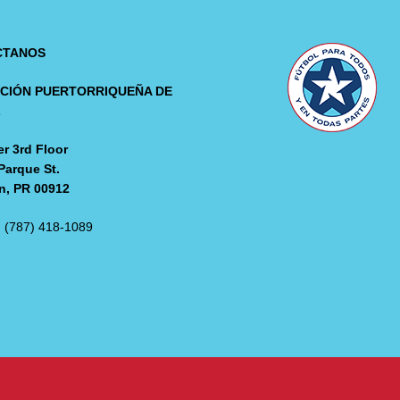
CTANOS
CIÓN PUERTORRIQUEÑA DE
L
r 3rd Floor
Parque St.
n, PR 00912
: (787) 418-1089