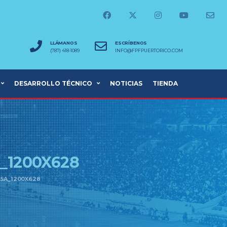
LLÁMANOS
ESCRÍBENOS
(787) 418-1089
INFO@FPFPUERTORICO.COM
DESARROLLO TÉCNICO
NOTICIAS
TIENDA
_1200X628
15A_1200X628