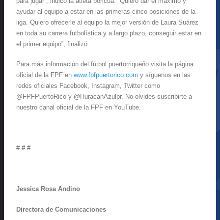
para jugar”, indicó la atleta boricua. “Quiero dar el máximo y
ayudar al equipo a estar en las primeras cinco posiciones de la
liga. Quiero ofrecerle al equipo la mejor versión de Laura Suárez
en toda su carrera futbolística y a largo plazo, conseguir estar en
el primer equipo”, finalizó.
Para más información del fútbol puertorriqueño visita la página
oficial de la FPF en
www.fpfpuertorico.com
y síguenos en las
redes oficiales Facebook, Instagram, Twitter como
@FPFPuertoRico y @HuracanAzulpr. No olvides suscribirte a
nuestro canal oficial de la FPF en YouTube.
# # #
Jessica Rosa Andino
Directora de Comunicaciones