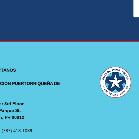
CTANOS
CIÓN PUERTORRIQUEÑA DE
L
r 3rd Floor
Parque St.
n, PR 00912
: (787) 418-1089