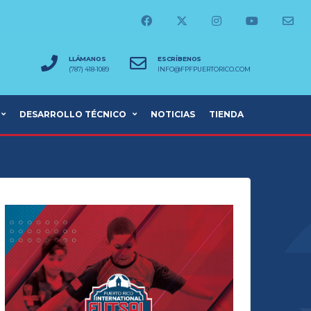
LLÁMANOS
ESCRÍBENOS
(787) 418-1089
INFO@FPFPUERTORICO.COM
DESARROLLO TÉCNICO
NOTICIAS
TIENDA