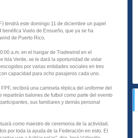
F) tendrá este domingo 11 de diciembre un papel
ad benéfica Vuelo de Ensueño, que ya se ha
ewind de Puerto Rico.
10:00 a.m. en el hangar de Tradewind en el
 Isla Verde, se le dará la oportunidad de volar
 escogidos por varias entidades sociales en tres
con capacidad para ocho pasajeros cada uno.
FPF, recibirá una camiseta réplica del uniforme del
 repartirán balones de futbol como parte del evento
participantes, sus familiares y demás personal
ctuará como maestro de ceremonia de la actividad.
s por toda la ayuda de la Federación en esto. El
ritas van a hablar solas”, dijo José Vallecillo,