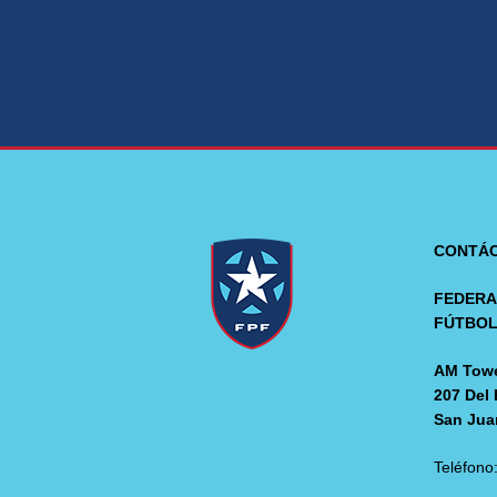
CONTÁ
FEDERA
FÚTBO
AM Towe
207 Del 
San Jua
Teléfono