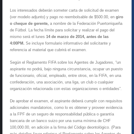
Los interesados deberán someter carta de solicitud de examen
(ver modelo adjunto) y pago no reembolsable de $500.00, en
giro
o cheque de gerente,
a nombre de la Federación Puertorriqueña
de Fútbol. La fecha límite para solicitar y realizar el pago del
mismo será el lunes
14 de marzo de 2014, antes de las
4:00PM.
Se incluye formulario informativo del solicitante y
referencia al material que cubrirá el examen.
Según el Reglamento FIFA sobre los Agentes de Jugadores, “un
aspirante no podrá, bajo ninguna circunstancia, ocupar un puesto
de funcionario, oficial, empleado, entre otros, en la FIFA, en una
confederación, una asociación, una liga, un club o cualquier
organización relacionada con estas organizaciones o entidades”.
De aprobar el examen, el aspirante deberá cumplir con requisitos
adicionales mandatorios, como lo es obtener y proveer evidencia
a la FPF de un seguro de responsabilidad pública o garantía
bancaria de un banco suizo por una suma mínima de CHF
100,000.00, en adición a la firma del Código deontológico. (Para
más detalles favor referirse al Reglamento sobre los Agentes de