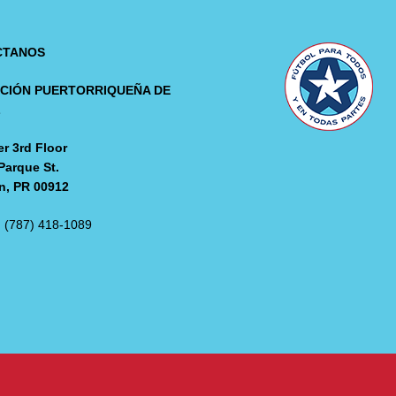
CTANOS
CIÓN PUERTORRIQUEÑA DE
L
r 3rd Floor
Parque St.
n, PR 00912
: (787) 418-1089