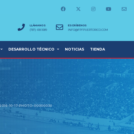
LLÁMANOS
ESCRÍBENOS
(787) 418-1089
INFO@FPFPUERTORICO.COM
DESARROLLO TÉCNICO
NOTICIAS
TIENDA
2016-10-17-PHOTO-00000030