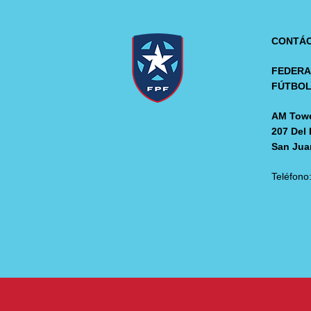
CONTÁ
FEDERA
FÚTBO
AM Towe
207 Del 
San Jua
Teléfono