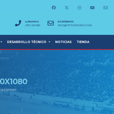
LLÁMANOS
ESCRÍBENOS
(787) 418-1089
INFO@FPFPUERTORICO.COM
DESARROLLO TÉCNICO
NOTICIAS
TIENDA
20X1080
1920X1080