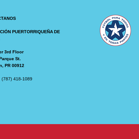
CTANOS
CIÓN PUERTORRIQUEÑA DE
L
r 3rd Floor
Parque St.
n, PR 00912
: (787) 418-1089