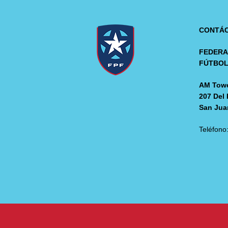
CONTÁ
FEDERA
FÚTBO
AM Towe
207 Del 
San Jua
Teléfono