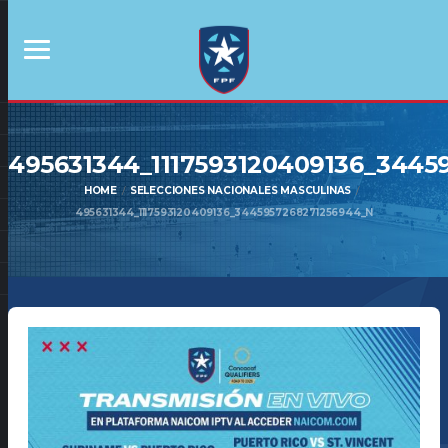
495631344_1117593120409136_3445
HOME
SELECCIONES NACIONALES MASCULINAS
495631344_1117593120409136_3445957268271256944_N