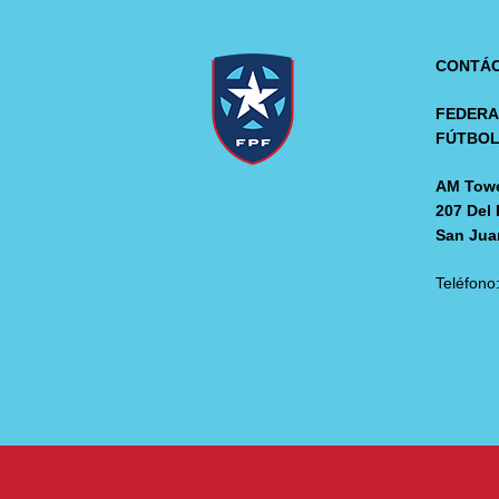
CONTÁ
FEDERA
FÚTBO
AM Towe
207 Del 
San Jua
Teléfono