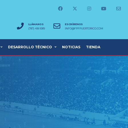
LLÁMANOS
ESCRÍBENOS
(787) 418-1089
INFO@FPFPUERTORICO.COM
DESARROLLO TÉCNICO
NOTICIAS
TIENDA