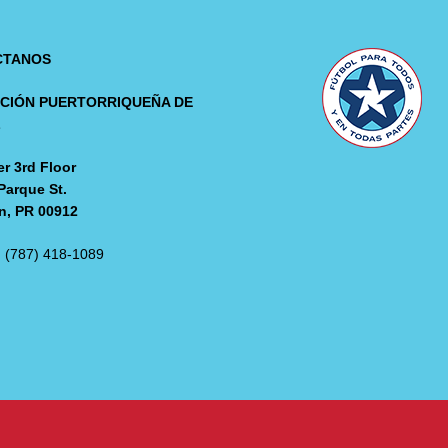
CTANOS
CIÓN PUERTORRIQUEÑA DE
L
r 3rd Floor
Parque St.
n, PR 00912
: (787) 418-1089