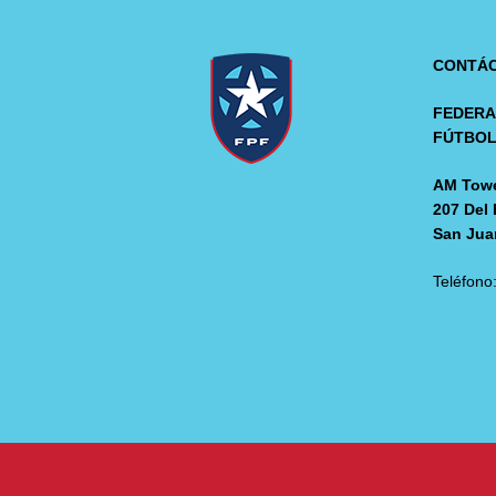
CONTÁ
FEDERA
FÚTBO
AM Towe
207 Del 
San Jua
Teléfono