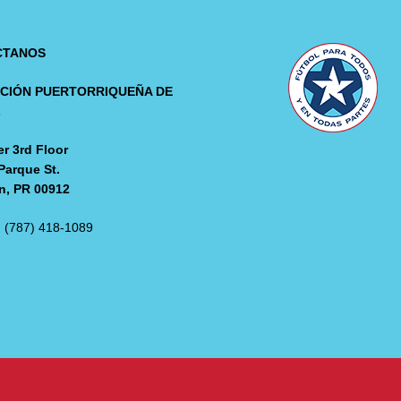
CTANOS
CIÓN PUERTORRIQUEÑA DE
L
r 3rd Floor
Parque St.
n, PR 00912
: (787) 418-1089