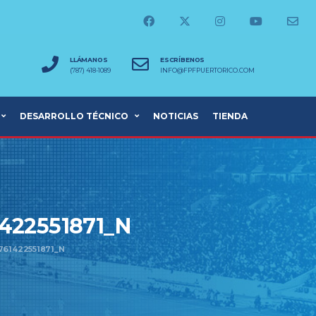
LLÁMANOS
ESCRÍBENOS
(787) 418-1089
INFO@FPFPUERTORICO.COM
DESARROLLO TÉCNICO
NOTICIAS
TIENDA
422551871_N
761422551871_N