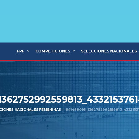
FPF
COMPETICIONES
SELECCIONES NACIONALES
1362752992559813_4332153761
CIONES NACIONALES FEMENINAS
641488095_1362752992559813_4332153