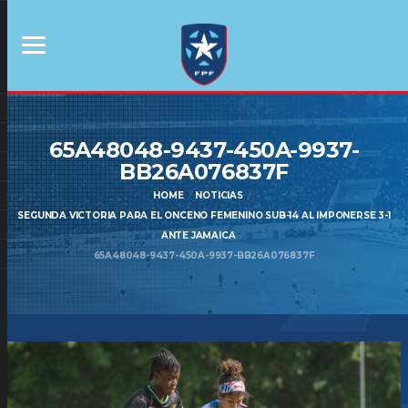
65A48048-9437-450A-9937-
BB26A076837F
HOME
NOTICIAS
SEGUNDA VICTORIA PARA EL ONCENO FEMENINO SUB-14 AL IMPONERSE 3-1
ANTE JAMAICA
65A48048-9437-450A-9937-BB26A076837F