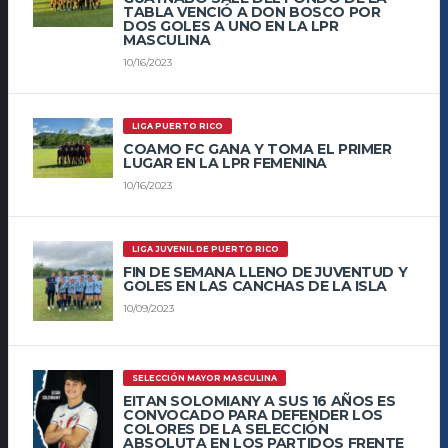
TABLA VENCIÓ A DON BOSCO POR
DOS GOLES A UNO EN LA LPR
MASCULINA
10/16/2023
LIGA PUERTO RICO
COAMO FC GANA Y TOMA EL PRIMER
LUGAR EN LA LPR FEMENINA
10/16/2023
LIGA JUVENIL DE PUERTO RICO
FIN DE SEMANA LLENO DE JUVENTUD Y
GOLES EN LAS CANCHAS DE LA ISLA
10/09/2023
SELECCIÓN MAYOR MASCULINA
EITAN SOLOMIANY A SUS 16 AÑOS ES
CONVOCADO PARA DEFENDER LOS
COLORES DE LA SELECCIÓN
ABSOLUTA EN LOS PARTIDOS FRENTE