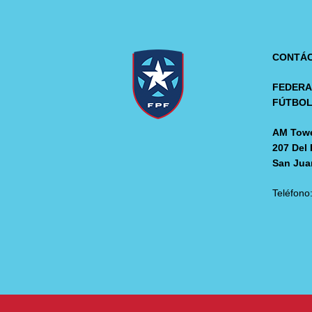
CONTÁ
FEDERA
FÚTBO
AM Towe
207 Del 
San Jua
Teléfono