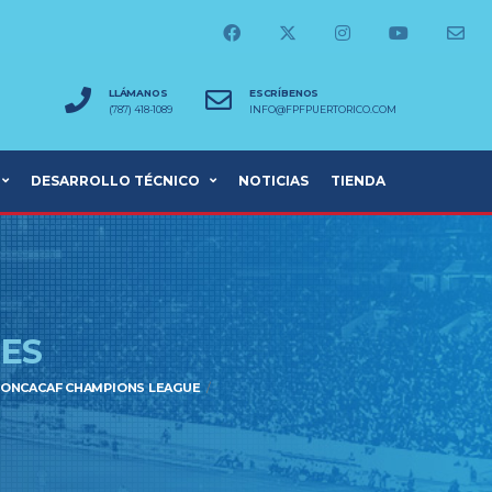
LLÁMANOS
ESCRÍBENOS
(787) 418-1089
INFO@FPFPUERTORICO.COM
DESARROLLO TÉCNICO
NOTICIAS
TIENDA
ES
A CONCACAF CHAMPIONS LEAGUE