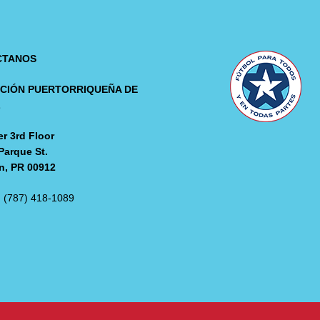
CTANOS
CIÓN PUERTORRIQUEÑA DE
L
r 3rd Floor
Parque St.
n, PR 00912
: (787) 418-1089