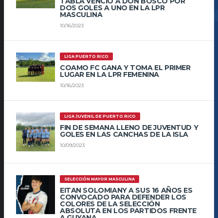
TABLA VENCIÓ A DON BOSCO POR
DOS GOLES A UNO EN LA LPR
MASCULINA
10/16/2023
LIGA PUERTO RICO
COAMO FC GANA Y TOMA EL PRIMER
LUGAR EN LA LPR FEMENINA
10/16/2023
LIGA JUVENIL DE PUERTO RICO
FIN DE SEMANA LLENO DE JUVENTUD Y
GOLES EN LAS CANCHAS DE LA ISLA
10/09/2023
SELECCIÓN MAYOR MASCULINA
EITAN SOLOMIANY A SUS 16 AÑOS ES
CONVOCADO PARA DEFENDER LOS
COLORES DE LA SELECCIÓN
ABSOLUTA EN LOS PARTIDOS FRENTE
A GUYANA