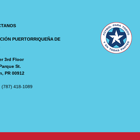
CTANOS
CIÓN PUERTORRIQUEÑA DE
L
r 3rd Floor
Parque St.
n, PR 00912
: (787) 418-1089