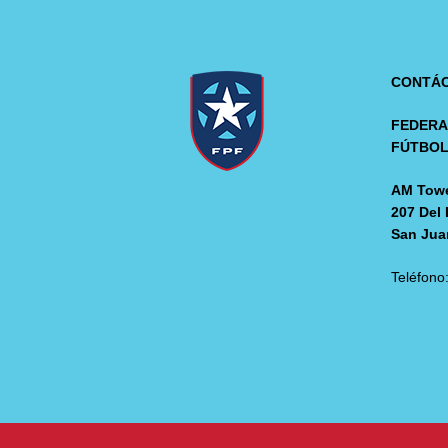
CONTÁ
FEDERA
FÚTBO
AM Towe
207 Del 
San Jua
Teléfono