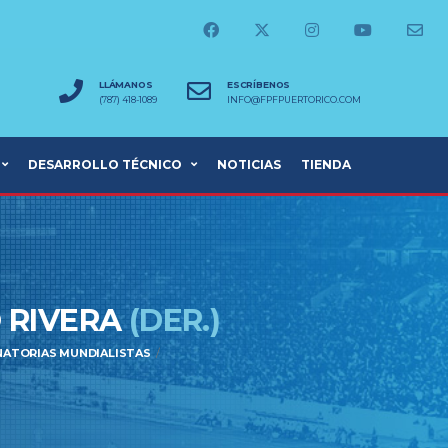
LLÁMANOS
ESCRÍBENOS
(787) 418-1089
INFO@FPFPUERTORICO.COM
DESARROLLO TÉCNICO
NOTICIAS
TIENDA
O RIVERA
(DER.)
INATORIAS MUNDIALISTAS