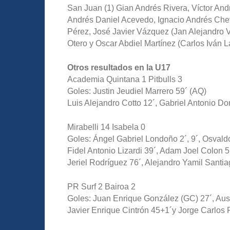
San Juan (1) Gian Andrés Rivera, Víctor And
Andrés Daniel Acevedo, Ignacio Andrés Chev
Pérez, José Javier Vázquez (Jan Alejandro V
Otero y Oscar Abdiel Martínez (Carlos Iván 
Otros resultados en la U17
Academia Quintana 1 Pitbulls 3
Goles: Justin Jeudiel Marrero 59´ (AQ)
Luis Alejandro Cotto 12´, Gabriel Antonio Dom
Mirabelli 14 Isabela 0
Goles: Ángel Gabriel Londoño 2´, 9´, Osval
Fidel Antonio Lizardi 39´, Adam Joel Colon 51´
Jeriel Rodríguez 76´, Alejandro Yamil Santia
PR Surf 2 Bairoa 2
Goles: Juan Enrique González (GC) 27´, Aust
Javier Enrique Cintrón 45+1´y Jorge Carlos 