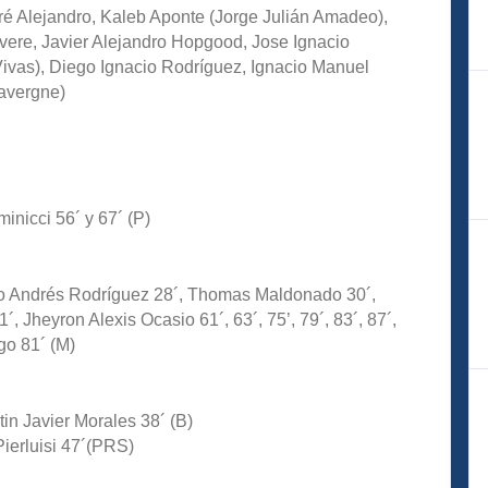
ré Alejandro, Kaleb Aponte (Jorge Julián Amadeo),
ere, Javier Alejandro Hopgood, Jose Ignacio
ivas), Diego Ignacio Rodríguez, Ignacio Manuel
Lavergne)
inicci 56´ y 67´ (P)
do Andrés Rodríguez 28´, Thomas Maldonado 30´,
, Jheyron Alexis Ocasio 61´, 63´, 75’, 79´, 83´, 87´,
go 81´ (M)
in Javier Morales 38´ (B)
Pierluisi 47´(PRS)