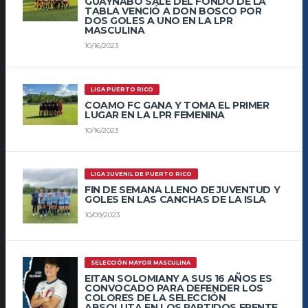
GUAYNABO SALE DEL FONDO DE LA
TABLA VENCIÓ A DON BOSCO POR
DOS GOLES A UNO EN LA LPR
MASCULINA
10/16/2023
LIGA PUERTO RICO
COAMO FC GANA Y TOMA EL PRIMER
LUGAR EN LA LPR FEMENINA
10/16/2023
LIGA JUVENIL DE PUERTO RICO
FIN DE SEMANA LLENO DE JUVENTUD Y
GOLES EN LAS CANCHAS DE LA ISLA
10/09/2023
SELECCIÓN MAYOR MASCULINA
EITAN SOLOMIANY A SUS 16 AÑOS ES
CONVOCADO PARA DEFENDER LOS
COLORES DE LA SELECCIÓN
ABSOLUTA EN LOS PARTIDOS FRENTE