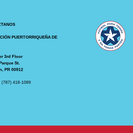
CTANOS
CIÓN PUERTORRIQUEÑA DE
L
r 3rd Floor
Parque St.
n, PR 00912
: (787) 418-1089