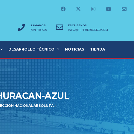
LLÁMANOS
ESCRÍBENOS
(787) 418-1089
INFO@FPFPUERTORICO.COM
DESARROLLO TÉCNICO
NOTICIAS
TIENDA
-HURACAN-AZUL
SELECCIÓN NACIONAL ABSOLUTA