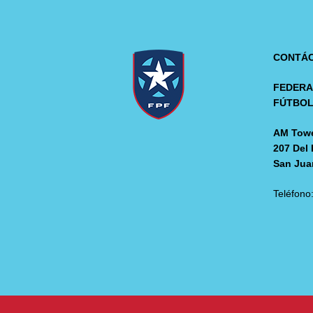
CONTÁ
FEDERA
FÚTBO
AM Towe
207 Del 
San Jua
Teléfono