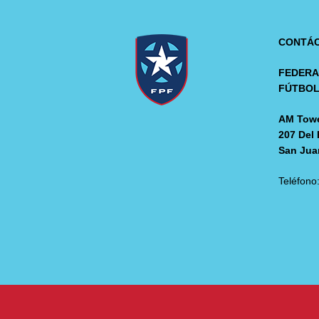
CONTÁ
FEDERA
FÚTBO
AM Towe
207 Del 
San Jua
Teléfono