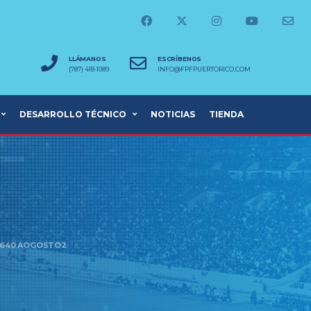
LLÁMANOS
ESCRÍBENOS
(787) 418-1089
INFO@FPFPUERTORICO.COM
DESARROLLO TÉCNICO
NOTICIAS
TIENDA
×640 AOGOSTO2