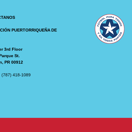
CTANOS
CIÓN PUERTORRIQUEÑA DE
L
r 3rd Floor
Parque St.
n, PR 00912
: (787) 418-1089