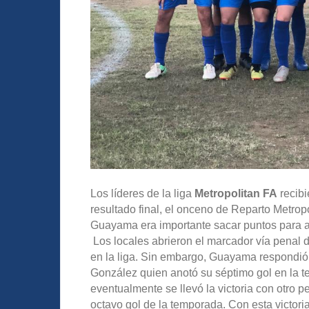
Los líderes de la liga
Metropolitan FA
recibi
resultado final, el onceno de Reparto Metropo
Guayama era importante sacar puntos para a
Los locales abrieron el marcador vía penal d
en la liga. Sin embargo, Guayama respondió
González quien anotó su séptimo gol en la t
eventualmente se llevó la victoria con otro 
octavo gol de la temporada. Con esta victori