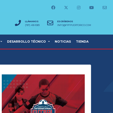
LLÁMANOS
ESCRÍBENOS
(787) 418-1089
INFO@FPFPUERTORICO.COM
DESARROLLO TÉCNICO
NOTICIAS
TIENDA