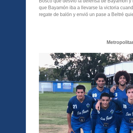
Bosco que desvió la defensa de Bayamón y le
que Bayamón iba a llevarse la victoria cuan
regate de balón y envió un pase a Beltré quie
Metropolita