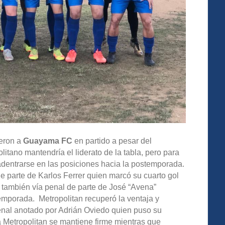
eron a
Guayama FC
en partido a pesar del
litano mantendría el liderato de la tabla, pero para
dentrarse en las posiciones hacia la postemporada.
e parte de Karlos Ferrer quien marcó su cuarto gol
 también vía penal de parte de José “Avena”
emporada. Metropolitan recuperó la ventaja y
penal anotado por Adrián Oviedo quien puso su
a Metropolitan se mantiene firme mientras que