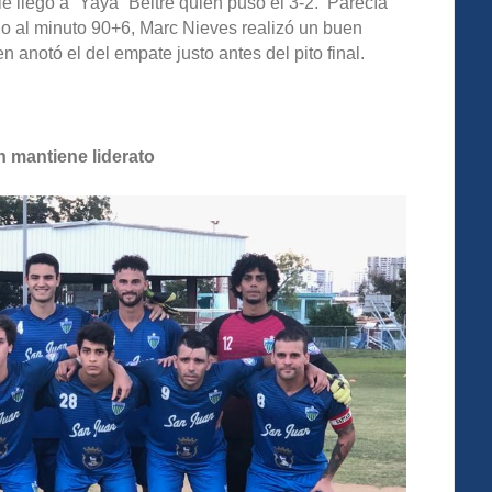
 llegó a “Yaya” Beltré quien puso el 3-2. Parecía
do al minuto 90+6, Marc Nieves realizó un buen
n anotó el del empate justo antes del pito final.
n mantiene liderato