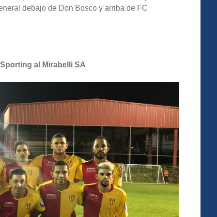
eneral debajo de Don Bosco y arriba de FC
porting al Mirabelli SA