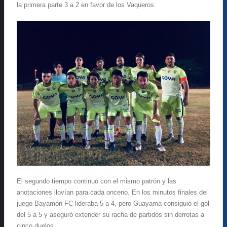
la primera parte 3 a 2 en favor de los Vaqueros.
El segundo tiempo continuó con el mismo patrón y las
anotaciones llovían para cada onceno. En los minutos finales del
juego Bayamón FC lideraba 5 a 4, pero Guayama consiguió el gol
del 5 a 5 y aseguró extender su racha de partidos sin derrotas a
cinco duelos.