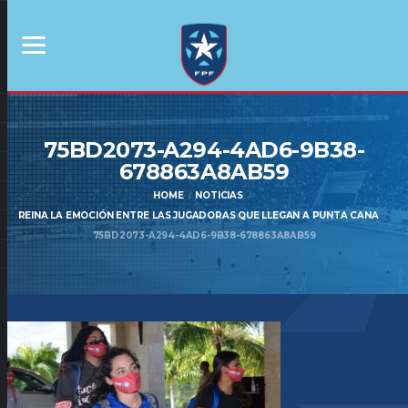
75BD2073-A294-4AD6-9B38-
678863A8AB59
HOME
NOTICIAS
REINA LA EMOCIÓN ENTRE LAS JUGADORAS QUE LLEGAN A PUNTA CANA
75BD2073-A294-4AD6-9B38-678863A8AB59