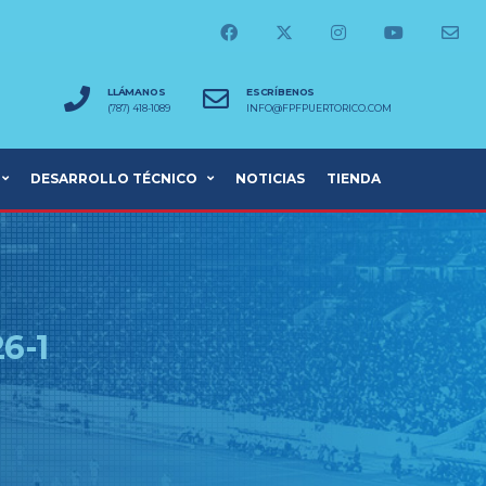
LLÁMANOS
ESCRÍBENOS
(787) 418-1089
INFO@FPFPUERTORICO.COM
DESARROLLO TÉCNICO
NOTICIAS
TIENDA
6-1