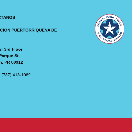
CTANOS
CIÓN PUERTORRIQUEÑA DE
L
r 3rd Floor
Parque St.
n, PR 00912
: (787) 418-1089