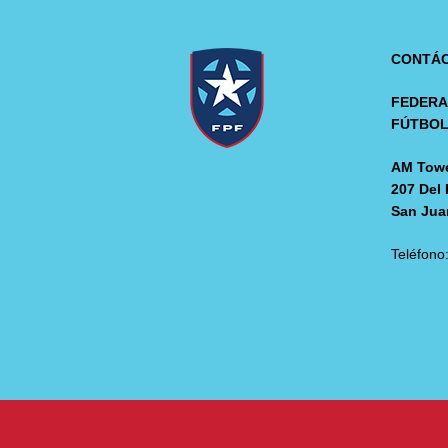
CONTÁ
FEDERA
FÚTBO
AM Towe
207 Del 
San Jua
Teléfono