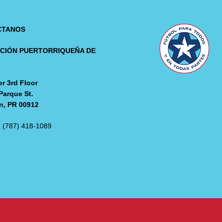
CTANOS
CIÓN PUERTORRIQUEÑA DE
L
r 3rd Floor
Parque St.
n, PR 00912
: (787) 418-1089