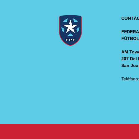
CONTÁ
FEDERA
FÚTBO
AM Towe
207 Del 
San Jua
Teléfono