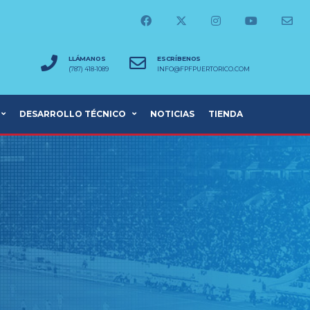
LLÁMANOS
ESCRÍBENOS
(787) 418-1089
INFO@FPFPUERTORICO.COM
DESARROLLO TÉCNICO
NOTICIAS
TIENDA