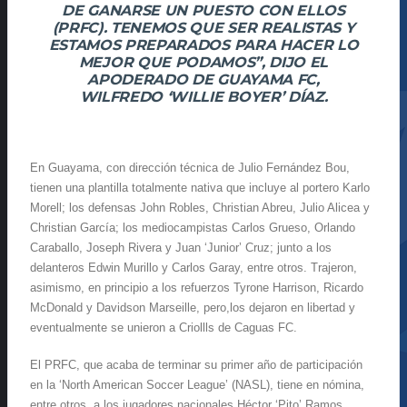
DE GANARSE UN PUESTO CON ELLOS
(PRFC). TENEMOS QUE SER REALISTAS Y
ESTAMOS PREPARADOS PARA HACER LO
MEJOR QUE PODAMOS”, DIJO EL
APODERADO DE GUAYAMA FC,
WILFREDO ‘WILLIE BOYER’ DÍAZ.
En Guayama, con dirección técnica de Julio Fernández Bou,
tienen una plantilla totalmente nativa que incluye al portero Karlo
Morell; los defensas John Robles, Christian Abreu, Julio Alicea y
Christian García; los mediocampistas Carlos Grueso, Orlando
Caraballo, Joseph Rivera y Juan ‘Junior’ Cruz; junto a los
delanteros Edwin Murillo y Carlos Garay, entre otros. Trajeron,
asimismo, en principio a los refuerzos Tyrone Harrison, Ricardo
McDonald y Davidson Marseille, pero,los dejaron en libertad y
eventualmente se unieron a Criollls de Caguas FC.
El PRFC, que acaba de terminar su primer año de participación
en la ‘North American Soccer League’ (NASL), tiene en nómina,
entre otros, a los jugadores nacionales Héctor ‘Pito’ Ramos,