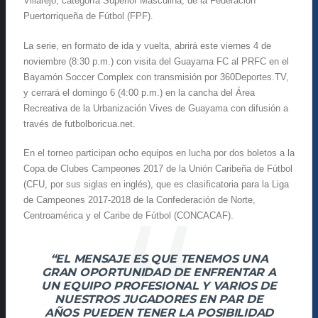
Villarejo, categoría Superior Masculina, de la Federación
Puertorriqueña de Fútbol (FPF).
La serie, en formato de ida y vuelta, abrirá este viernes 4 de
noviembre (8:30 p.m.) con visita del Guayama FC al PRFC en el
Bayamón Soccer Complex con transmisión por 360Deportes.TV,
y cerrará el domingo 6 (4:00 p.m.) en la cancha del Área
Recreativa de la Urbanización Vives de Guayama con difusión a
través de futbolboricua.net.
En el torneo participan ocho equipos en lucha por dos boletos a la
Copa de Clubes Campeones 2017 de la Unión Caribeña de Fútbol
(CFU, por sus siglas en inglés), que es clasificatoria para la Liga
de Campeones 2017-2018 de la Confederación de Norte,
Centroamérica y el Caribe de Fútbol (CONCACAF).
“EL MENSAJE ES QUE TENEMOS UNA
GRAN OPORTUNIDAD DE ENFRENTAR A
UN EQUIPO PROFESIONAL Y VARIOS DE
NUESTROS JUGADORES EN PAR DE
AÑOS PUEDEN TENER LA POSIBILIDAD