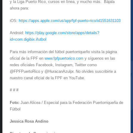
y la Liga Puerto Rico, cursos en línea, y mucho más. Bájala
ahora para:
iOS:
https://apps.apple.com/us/app/fpf-puerto-rico/id1551631103
Android:
https://play.google.com/store/apps/details?
id=com.digibix.ifutbol
Para más información del fútbol puertorriqueño visita la página
oficial de la FPF en
www.fpfpuertorico.com
y síguenos en las
redes oficiales Facebook, Instagram, Twitter como
@FPFPuertoRico y @HuracanAzulpr. No olvides suscribirte a
nuestro canal oficial de la FPF en YouTube.
# # #
Foto:
Juan Alicea / Especial para la Federación Puertorriqueña de
Fútbol
Jessica Rosa Andino