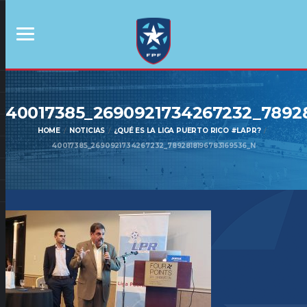
40017385_2690921734267232_7892
HOME
NOTICIAS
¿QUÉ ES LA LIGA PUERTO RICO #LAPR?
40017385_2690921734267232_7892818196783169536_N