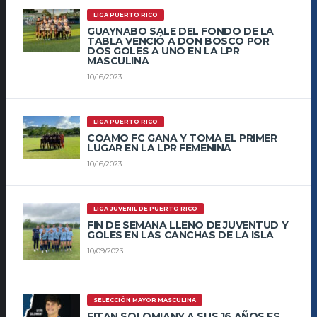
LIGA PUERTO RICO
GUAYNABO SALE DEL FONDO DE LA
TABLA VENCIÓ A DON BOSCO POR
DOS GOLES A UNO EN LA LPR
MASCULINA
10/16/2023
LIGA PUERTO RICO
COAMO FC GANA Y TOMA EL PRIMER
LUGAR EN LA LPR FEMENINA
10/16/2023
LIGA JUVENIL DE PUERTO RICO
FIN DE SEMANA LLENO DE JUVENTUD Y
GOLES EN LAS CANCHAS DE LA ISLA
10/09/2023
SELECCIÓN MAYOR MASCULINA
EITAN SOLOMIANY A SUS 16 AÑOS ES