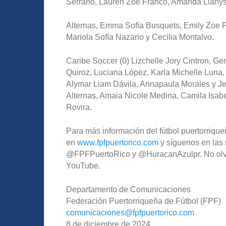
Serrano, Lauren Zoe Franco, Amanda Lianys
Alternas, Emma Sofía Busquets, Emily Zoe Pa
Mariola Sofía Nazario y Cecilia Montalvo.
Caribe Soccer (0) Lizchelle Jory Cintron, Ge
Quiroz, Luciana López, Karla Michelle Luna
Alymar Liam Dávila, Annapaula Morales y Je
Alternas, Amaia Nicole Medina, Camila Isab
Rovira.
Para más información del fútbol puertorriqueñ
en
www.fpfpuertorico.com
y síguenos en las 
@FPFPuertoRico y @HuracanAzulpr. No olvide
YouTube.
Departamento de Comunicaciones
Federación Puertorriqueña de Fútbol (FPF)
comunicaciones@fpfpuertorico.
com
8 de diciembre de 2024