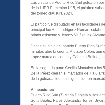
Las chicas de Puerto Rico Surf golearon por 7
de la LJPR Femenino U15, el próximo sábado
del torneo clausura 2024.
El partido fue disputado en las facilidades de
principal fue Ariel rodríguez Román, colabo
primer asistente y Jeremy Velázquez Alvara
Desde el inicio del partido Puerto Rico Surf m
minutos abre la cuenta Mia Zoe Colon, aume
López marca en contra y Gabriela Bolinaga h
En la segunda parte Cecilia Montalvo a los 
Bella Pérez cierran el marcador de 7 a 0 a f
de la goleada, todos los goles fueron marcad
Alineaciones
Puerto Rico Surf (7) Maria Daniela Villafuert
Sofía Beatriz Pales, Alexandra Torres, Bry