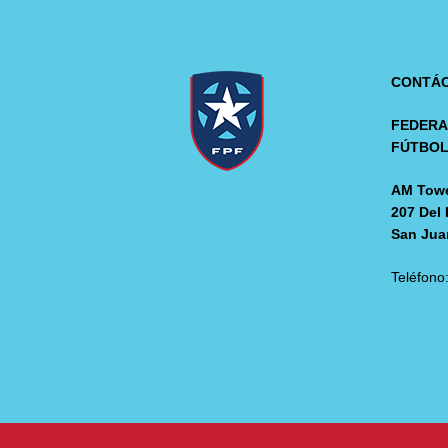
CONTÁ
FEDERA
FÚTBO
AM Towe
207 Del 
San Jua
Teléfono