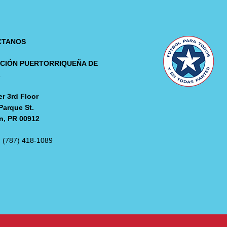
CTANOS
CIÓN PUERTORRIQUEÑA DE
L
r 3rd Floor
Parque St.
n, PR 00912
: (787) 418-1089