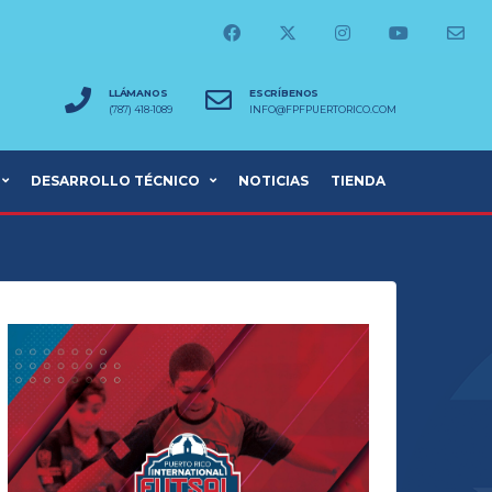
LLÁMANOS
ESCRÍBENOS
(787) 418-1089
INFO@FPFPUERTORICO.COM
DESARROLLO TÉCNICO
NOTICIAS
TIENDA