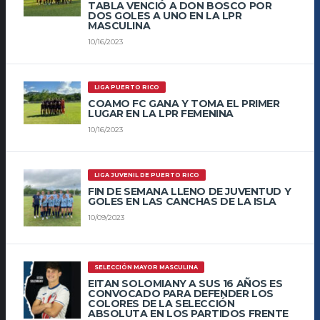
TABLA VENCIÓ A DON BOSCO POR
DOS GOLES A UNO EN LA LPR
MASCULINA
10/16/2023
LIGA PUERTO RICO
COAMO FC GANA Y TOMA EL PRIMER
LUGAR EN LA LPR FEMENINA
10/16/2023
LIGA JUVENIL DE PUERTO RICO
FIN DE SEMANA LLENO DE JUVENTUD Y
GOLES EN LAS CANCHAS DE LA ISLA
10/09/2023
SELECCIÓN MAYOR MASCULINA
EITAN SOLOMIANY A SUS 16 AÑOS ES
CONVOCADO PARA DEFENDER LOS
COLORES DE LA SELECCIÓN
ABSOLUTA EN LOS PARTIDOS FRENTE