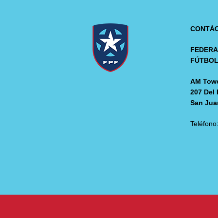
CONTÁ
FEDERA
FÚTBO
AM Towe
207 Del 
San Jua
Teléfono