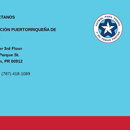
CTANOS
CIÓN PUERTORRIQUEÑA DE
L
r 3rd Floor
Parque St.
n, PR 00912
: (787) 418-1089