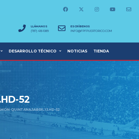
LLÁMANOS
ESCRÍBENOS
(787) 418-1089
INFO@FPFPUERTORICO.COM
DESARROLLO TÉCNICO
NOTICIAS
TIENDA
.HD-52
AMON-QUINTANA.5ABRIL13.HD-52