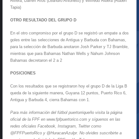
Rivera, Darren Ríos (Leandro Antonetti) y Wilfredo Ribera (Rubén
Tapia)
OTRO RESULTADO DEL GRUPO D
En el otro compromiso por el grupo D se registró un empate a dos
goles entre las selecciones de Antigua y Barbuda con Bahamas,
para la selección de Barbuda anotaron Josh Parker y TJ Bramble,
mientras que para Bahamas Nathan Wells y Nahum Johnson
Bahamas decretaron el 2 a 2
POSICIONES
Con los resultados que se registraron hoy el grupo D de la Liga B
queda de la siguiente manera, Guyana 12 puntos, Puerto Rico 6,
Antigua y Barbuda 4, cierra Bahamas con 1.
Para más información del fútbol puertorriqueño visita la página
oficial de la FPF en www.fpfpuertorico.com y síguenos en las
redes oficiales Facebook, Instagram, Twitter como
@FPFPuertoRico y @HuracanAzulpr. No olvides suscribirte a