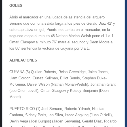
GOLES
Abrió el marcador en una jugada de asistencia del arquero
Serrano que con una salida larga a los pies de Gerald Díaz 42’ y
este capitaliza en gol, Puerto rico arriba en el marcador, en la
segunda etapa al minuto 48 Nathan Moriah-Welsh pone el 1 a 1,
Omari Glasgow al minuto 76´ mara el segundo y Deon Moore a
los 86’ sentencia la victoria de Guyana por 3 a 1.
ALINEACIONES
GUYANA (3) Quillan Roberts, Reiss Greenidge, Jalen Jones,
Liam Gordon, Curtez Kellman, Elliot Bonds, Stephen Duke-
McKenna, Daniel Wilson (Nathan Moriah-Welsh), Jonathan Grant
(Leo-Orion Lovell), Omari Glasgow y Kelsey Benjamin (Deon
Moore)
PUERTO RICO (1) Joel Serrano, Roberto Ydrach, Nicolas
Cardona, Sidney Paris, Ian Silva, Isaac Angking (Juan O’Neill),
Devin Vega (Joel Burgos) (Jaden Servania), Gerald Díaz, Ricardo