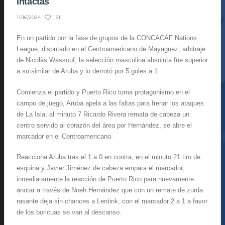
intactas
151
11/16/2024
En un partido por la fase de grupos de la CONCACAF Nations
League, disputado en el Centroamericano de Mayagüez, arbitraje
de Nicolàs Wassouf, la selección masculina absoluta fue superior
a su similar de Aruba y lo derrotó por 5 goles a 1.
Comienza el partido y Puerto Rico toma protagonismo en el
campo de juego, Aruba apela a las faltas para frenar los ataques
de La Isla, al minuto 7 Ricardo Rivera remata de cabeza un
centro servido al corazón del área por Hernández, se abre el
marcador en el Centroamericano.
Reacciona Aruba tras el 1 a 0 en contra, en el minuto 21 tiro de
esquina y Javier Jiménez de cabeza empata el marcador,
inmediatamente la reacción de Puerto Rico para nuevamente
anotar a través de Noeh Hernández que con un remate de zurda
rasante deja sin chances a Lentink, con el marcador 2 a 1 a favor
de los boricuas se van al descanso.