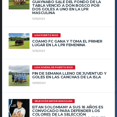
GUAYNABO SALE DEL FONDO DE LA
TABLA VENCIÓ A DON BOSCO POR
DOS GOLES A UNO EN LA LPR
MASCULINA
10/16/2023
LIGA PUERTO RICO
COAMO FC GANA Y TOMA EL PRIMER
LUGAR EN LA LPR FEMENINA
10/16/2023
LIGA JUVENIL DE PUERTO RICO
FIN DE SEMANA LLENO DE JUVENTUD Y
GOLES EN LAS CANCHAS DE LA ISLA
10/09/2023
SELECCIÓN MAYOR MASCULINA
EITAN SOLOMIANY A SUS 16 AÑOS ES
CONVOCADO PARA DEFENDER LOS
COLORES DE LA SELECCIÓN