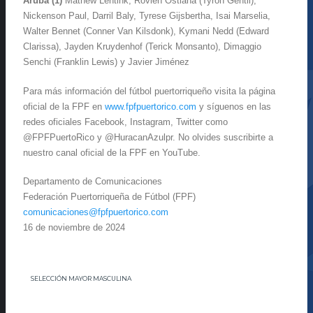
Aruba (1)
Mathew Lentink, Rovién Ostiana (Tyron Gentil),
Nickenson Paul, Darril Baly, Tyrese Gijsbertha, Isai Marselia,
Walter Bennet (Conner Van Kilsdonk), Kymani Nedd (Edward
Clarissa), Jayden Kruydenhof (Terick Monsanto), Dimaggio
Senchi (Franklin Lewis) y Javier Jiménez
Para más información del fútbol puertorriqueño visita la página
oficial de la FPF en
www.fpfpuertorico.com
y síguenos en las
redes oficiales Facebook, Instagram, Twitter como
@FPFPuertoRico y @HuracanAzulpr. No olvides suscribirte a
nuestro canal oficial de la FPF en YouTube.
Departamento de Comunicaciones
Federación Puertorriqueña de Fútbol (FPF)
comunicaciones@fpfpuertorico.
com
16 de noviembre de 2024
SELECCIÓN MAYOR MASCULINA