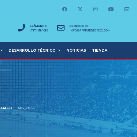
LLÁMANOS
ESCRÍBENOS
(787) 418-1089
INFO@FPFPUERTORICO.COM
DESARROLLO TÉCNICO
NOTICIAS
TIENDA
TOBAGO
IMG_2065