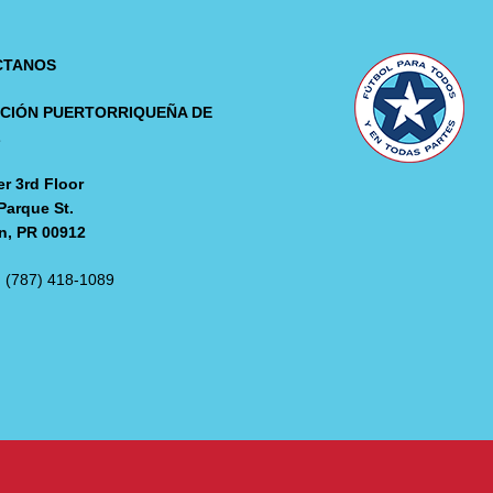
CTANOS
CIÓN PUERTORRIQUEÑA DE
L
r 3rd Floor
Parque St.
n, PR 00912
: (787) 418-1089