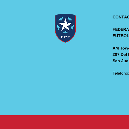
CONTÁ
FEDERA
FÚTBO
AM Towe
207 Del 
San Jua
Teléfono