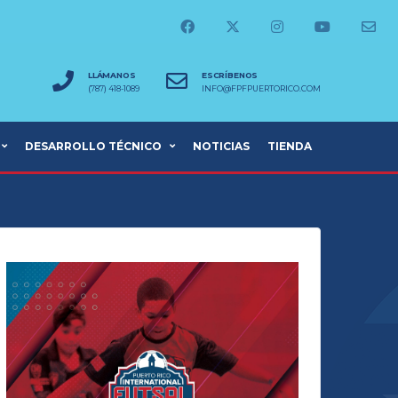
LLÁMANOS
ESCRÍBENOS
(787) 418-1089
INFO@FPFPUERTORICO.COM
DESARROLLO TÉCNICO
NOTICIAS
TIENDA