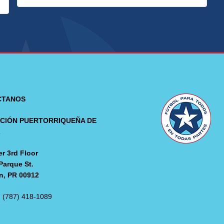
CTANOS
CIÓN PUERTORRIQUEÑA DE
L
r 3rd Floor
Parque St.
n, PR 00912
: (787) 418-1089