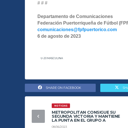
# # #
Departamento
de
Comunicaciones
Federación
Puertorriqueña
de
Fútbol (FP
comunicaciones@fpfpuertorico.com
6
de
agosto
de
2023
U-20 MASCULINA
SHARE ON FACEBOOK
SH
NOTICIAS
METROPOLITAN CONSIGUE SU
SEGUNDA VICTORIA Y MANTIENE
LA PUNTA EN EL GRUPO A
08/06/2023