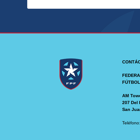
CONTÁ
FEDERA
FÚTBO
AM Towe
207 Del 
San Jua
Teléfono