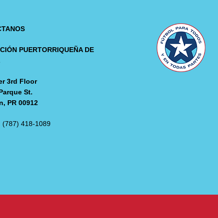
CTANOS
CIÓN PUERTORRIQUEÑA DE
L
r 3rd Floor
Parque St.
n, PR 00912
: (787) 418-1089