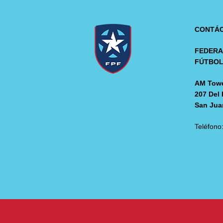
CONTÁ
FEDERA
FÚTBO
AM Towe
207 Del 
San Jua
Teléfono