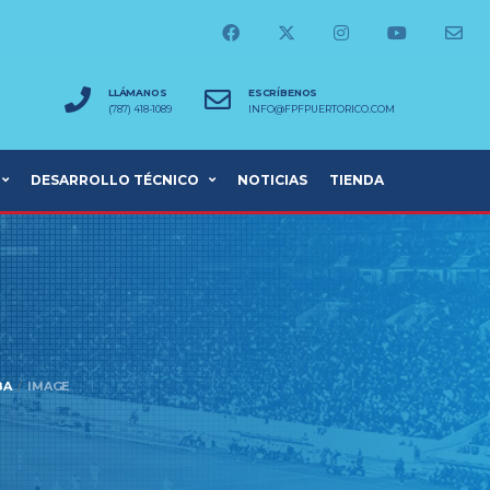
LLÁMANOS
ESCRÍBENOS
(787) 418-1089
INFO@FPFPUERTORICO.COM
DESARROLLO TÉCNICO
NOTICIAS
TIENDA
BA
IMAGE