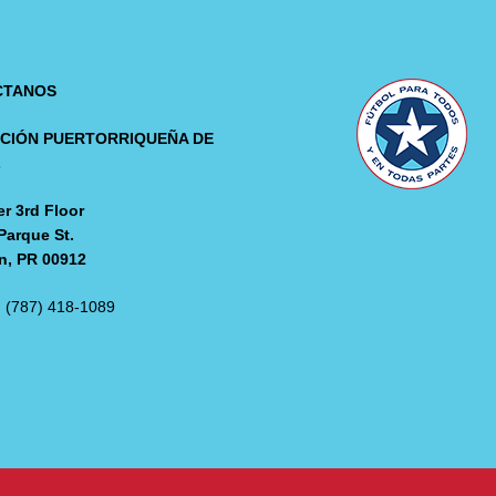
CTANOS
CIÓN PUERTORRIQUEÑA DE
L
r 3rd Floor
Parque St.
n, PR 00912
: (787) 418-1089