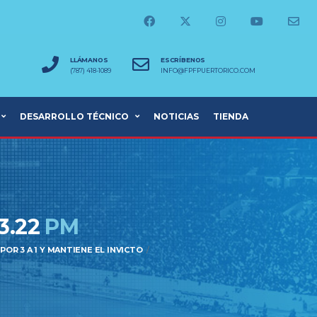
LLÁMANOS
ESCRÍBENOS
(787) 418-1089
INFO@FPFPUERTORICO.COM
DESARROLLO TÉCNICO
NOTICIAS
TIENDA
3.22
PM
OR 3 A 1 Y MANTIENE EL INVICTO