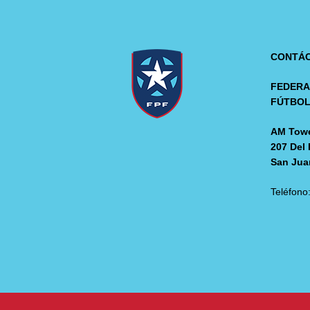
CONTÁ
FEDERA
FÚTBO
AM Towe
207 Del 
San Jua
Teléfono