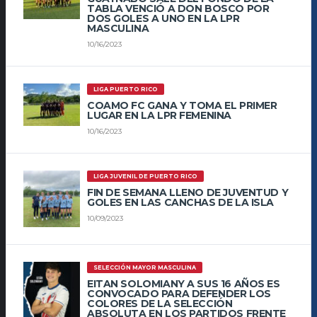
TABLA VENCIÓ A DON BOSCO POR
DOS GOLES A UNO EN LA LPR
MASCULINA
10/16/2023
LIGA PUERTO RICO
COAMO FC GANA Y TOMA EL PRIMER
LUGAR EN LA LPR FEMENINA
10/16/2023
LIGA JUVENIL DE PUERTO RICO
FIN DE SEMANA LLENO DE JUVENTUD Y
GOLES EN LAS CANCHAS DE LA ISLA
10/09/2023
SELECCIÓN MAYOR MASCULINA
EITAN SOLOMIANY A SUS 16 AÑOS ES
CONVOCADO PARA DEFENDER LOS
COLORES DE LA SELECCIÓN
ABSOLUTA EN LOS PARTIDOS FRENTE