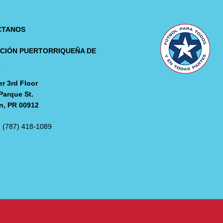
CTANOS
CIÓN PUERTORRIQUEÑA DE
L
r 3rd Floor
Parque St.
n, PR 00912
: (787) 418-1089