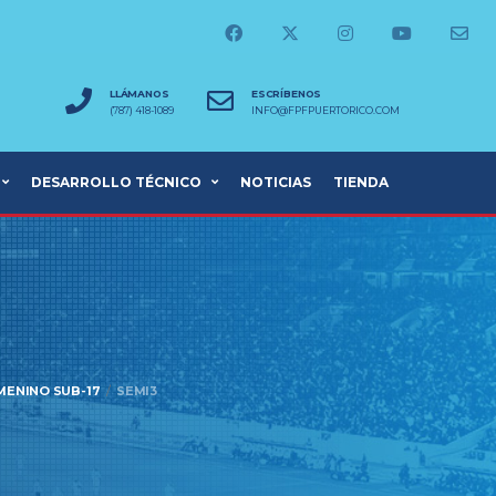
LLÁMANOS
ESCRÍBENOS
(787) 418-1089
INFO@FPFPUERTORICO.COM
DESARROLLO TÉCNICO
NOTICIAS
TIENDA
EMENINO SUB-17
SEMI3