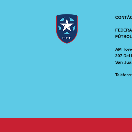
CONTÁ
FEDERA
FÚTBO
AM Towe
207 Del 
San Jua
Teléfono